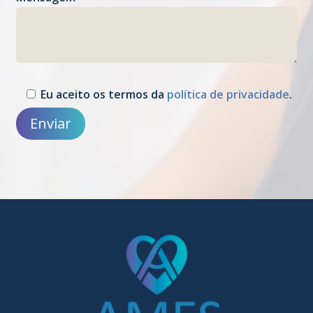
Please
Eu aceito os termos da
política de privacidade
.
leave
this
Enviar
field
empty.